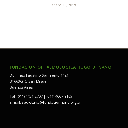
enero 31, 2019
FUNDACIÓN OFTALMOLÓGICA HUGO D. NANO
Domingo Faustino Sarmiento 1421
B1663GFG San Miguel
Buenos Aires
Tel: (011) 4451-2707 | (011) 4667-8105
E-mail:
secretaria@fundacionnano.org.ar