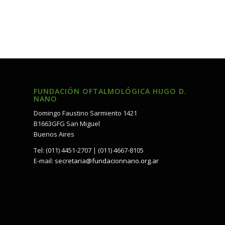
FUNDACIÓN OFTALMOLÓGICA HUGO D.
NANO
Domingo Faustino Sarmiento 1421
B1663GFG San Miguel
Buenos Aires
Tel: (011) 4451-2707 | (011) 4667-8105
E-mail:
secretaria@fundacionnano.org.ar