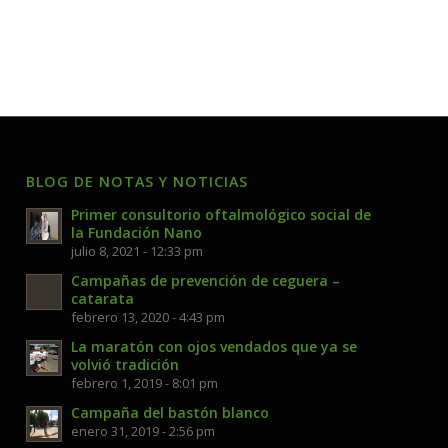
BLOG DE NOTAS Y NOTICIAS
Primer consultorio oftalmológico social de
la Fundación Nano
julio 8, 2021 - 12:33 pm
Campañas de prevención de ceguera –
catarata
febrero 13, 2020 - 4:43 pm
La maratón con ojos vendados que ya se
volvió tradición
febrero 1, 2019 - 8:01 pm
Campaña del bastón blanco
enero 31, 2019 - 2:56 pm